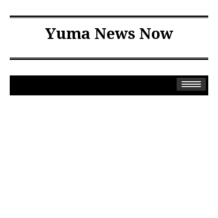
Yuma News Now
Yuma News
News
Spanish News
Privacy Policy
Yuma Web Links
Yuma Weather